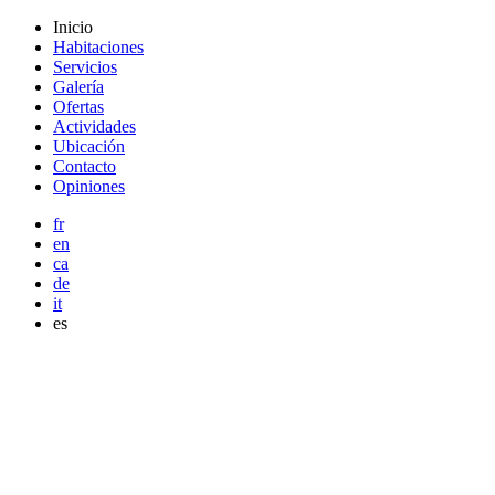
Inicio
Habitaciones
Servicios
Galería
Ofertas
Actividades
Ubicación
Contacto
Opiniones
fr
en
ca
de
it
es