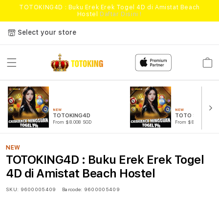
TOTOKING4D : Buku Erek Erek Togel 4D di Amistat Beach
Hostel
Daftar Disini !
Select your store
Cart
NEW
NEW
TOTOKING4D
TOTO SYDNEY
From $8.008 SGD
From $807.77 SGD
NEW
TOTOKING4D : Buku Erek Erek Togel
4D di Amistat Beach Hostel
SKU:
9600005409
Barcode:
9600005409