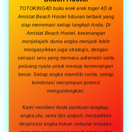
TOTOKING4D
buku erek erek togel 4D di
Amistat Beach Hostel hiburan terbaik yang
siap menemani setiap langkah Anda. Di
Amistat Beach Hostel, kesenangan
menjelajahi dunia angka menjadi lebih
mengasyikkan juga strategis, dengan
sensasi seru yang memacu adrenalin serta
peluang nyata untuk meraup kemenangan
besar. Setiap angka memiliki cerita, setiap
kombinasi menyimpan potensi
menguntungkan.
Kami memberi Anda panduan lengkap,
angka jitu, serta tips ampuh, menjadikan
eksplorasi angka bukan sekadar tebakan,