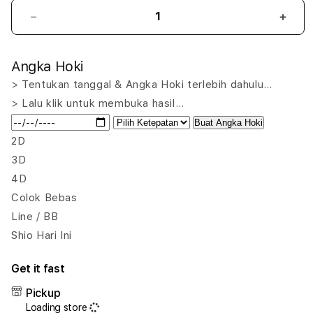
Decrease
Incr
quantity
quant
for
for
Angka Hoki
TOTOKING4D
TOT
-
-
> Tentukan tanggal & Angka Hoki terlebih dahulu…
Slot
Slot
> Lalu klik untuk membuka hasil…
Online
Onlin
Buat Angka Hoki
Penuh
Penu
Kredibilitas
Kredi
2D
Tergacor
Terg
3D
Se
Se
4D
Asia
Asia
Colok Bebas
Hari
Hari
Ini
Ini
Line / BB
2026
2026
Shio Hari Ini
Get it fast
Pickup
Loading store