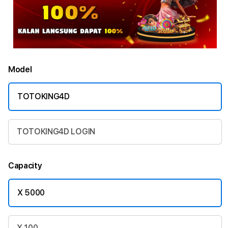
Model
TOTOKING4D
TOTOKING4D LOGIN
Capacity
X 5000
X 100