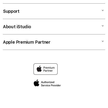
Slot Gacor
Support
AppleCare+
SLOT GACOR
Corporate
SLOT ONLINE
About iStudio
My Account
Slot Gacor
SITUS SLOT
Collection & Delivery
Elush Service Provider
BANDAR SLOT
Apple Premium Partner
About Us
Returns & Exchanges
Financing Options
SLOT 4D
Find an iStudio near you
Contact Us
Trade-in
SITUS SLOT
Why Shop at iStudio
FAQ
Traveller’s Reservation
Elush Corporate Website
Privacy Policy
Site Terms of Use